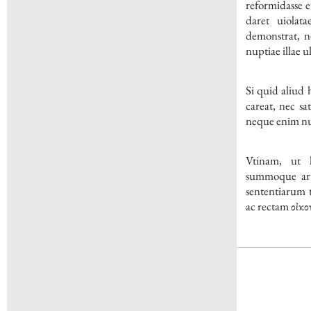
reformidasse e
daret uiolat
demonstrat, n
nuptiae illae u
Si quid aliud
careat, nec sat
neque enim nun
Vtinam, ut h
summoque art
sententiarum t
ac rectam
οἰκο