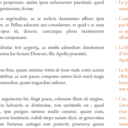
o perpetrato, statim ipsos uehementer paenituit, quod
Le p
petiuerant, fecisse.
aussi
ios aegritudine, ac se sceleris damnantes affines ipsis
Casto
r, ac Pollux aduentu suo consolantur, et quid e re nata
par l
s opus sit, docent, cunctaque plena maximarum
ce qu
um componunt.
affai
 fabulae
ἀπὸ μηχανῆς
, ac similis admodum dissolutioni
La fi
enim hic faciunt Dioscuri, illic Apollo praestitit.
d’Or
Apoll
em finis, quum minime tristis sit (non male enim actum
La f
titibus, ac uoti paene compotes omnes facti sunt) magis
effet
comoediae, quam tragoediae uidetur.
leur
une t
argumento hic fingit poeta, colonum illum ab uirgine,
Car,
 habuerit, se abstinuisse, non uerisimile est ; quod
s’est
m, ipse purgare summo studio conatur, quum eum,
n’est
rem hominem, nobili stirpe natum dicit, ut generositas
avec
tate fortunae extingui non potuerit, praeterea quum
naiss