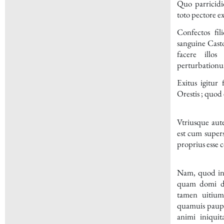
Quo parricidi
toto pectore ex
Confectos fil
sanguine Casto
facere illo
perturbation
Exitus igitur
Orestis ; quod 
Vtriusque aut
est cum supers
proprius esse 
Nam, quod in 
quam domi diu
tamen uitiu
quamuis paupe
animi iniqui