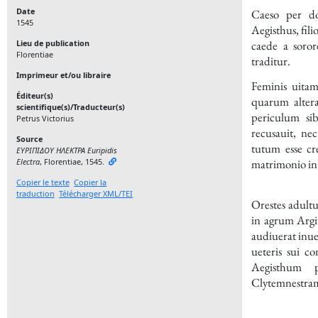
Date
Caeso per d
1545
Aegisthus, fili
Lieu de publication
caede a soror
Florentiae
traditur.
Imprimeur et/ou libraire
Feminis uitam
Éditeur(s)
quarum alter
scientifique(s)/Traducteur(s)
periculum sib
Petrus Victorius
recusauit, ne
Source
tutum esse cr
ΕΥΡΙΠΙΔΟΥ ΗΛΕΚΤΡΑ Euripidis
Electra
, Florentiae,
1545
.
matrimonio int
Copier le texte
Copier la
traduction
Télécharger XML/TEI
Orestes adultu
in agrum Argi
audiuerat inue
ueteris sui c
Aegisthum 
Clytemnestram, 