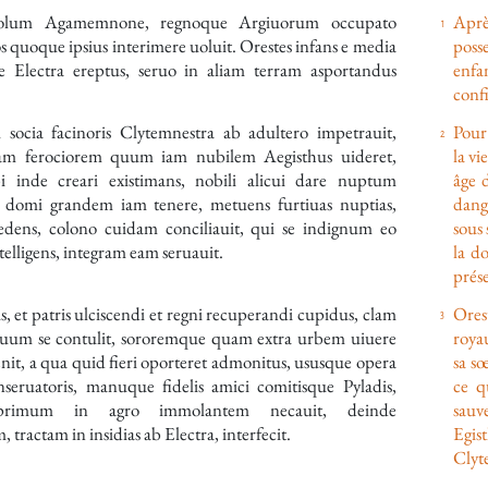
olum Agamemnone, regnoque Argiuorum occupato
Aprè
os quoque ipsius interimere uoluit. Orestes infans e media
poss
e Electra ereptus, seruo in aliam terram asportandus
enfa
confi
 socia facinoris Clytemnestra ab adultero impetrauit,
Pour
am ferociorem quum iam nubilem Aegisthus uideret,
la vi
i inde creari existimans, nobili alicui dare nuptum
âge 
c domi grandem iam tenere, metuens furtiuas nuptias,
dange
edens, colono cuidam conciliauit, qui se indignum eo
sous 
elligens, integram eam seruauit.
la d
prése
s, et patris ulciscendi et regni recuperandi cupidus, clam
Orest
uum se contulit, sororemque quam extra urbem uiuere
roya
nit, a qua quid fieri oporteret admonitus, ususque opera
sa sœ
onseruatoris, manuque fidelis amici comitisque Pyladis,
ce q
primum in agro immolantem necauit, deinde
sauve
tractam in insidias ab Electra, interfecit.
Egis
Clyte