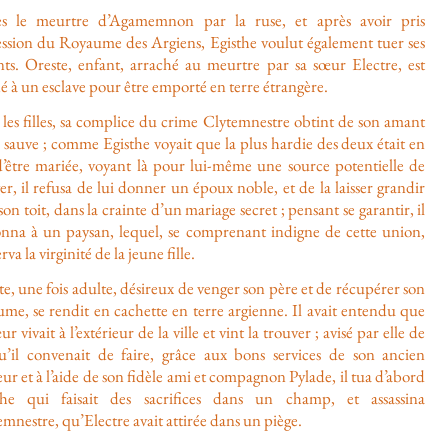
s le meurtre d’Agamemnon par la ruse, et après avoir pris
ession du Royaume des Argiens, Egisthe voulut également tuer ses
nts. Oreste, enfant, arraché au meurtre par sa sœur Electre, est
é à un esclave pour être emporté en terre étrangère.
 les filles, sa complice du crime Clytemnestre obtint de son amant
e sauve ; comme Egisthe voyait que la plus hardie des deux était en
d’être mariée, voyant là pour lui-même une source potentielle de
r, il refusa de lui donner un époux noble, et de la laisser grandir
son toit, dans la crainte d’un mariage secret ; pensant se garantir, il
onna à un paysan, lequel, se comprenant indigne de cette union,
rva la virginité de la jeune fille.
e, une fois adulte, désireux de venger son père et de récupérer son
ume, se rendit en cachette en terre argienne. Il avait entendu que
ur vivait à l’extérieur de la ville et vint la trouver ; avisé par elle de
u’il convenait de faire, grâce aux bons services de son ancien
ur et à l’aide de son fidèle ami et compagnon Pylade, il tua d’abord
the qui faisait des sacrifices dans un champ, et assassina
mnestre, qu’Electre avait attirée dans un piège.