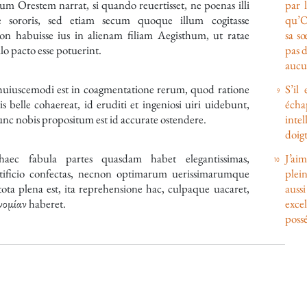
um Orestem narrat, si quando reuertisset, ne poenas illi
par l
ae sororis, sed etiam secum quoque illum cogitasse
qu’Or
on habuisse ius in alienam filiam Aegisthum, ut ratae
sa sœ
llo pacto esse potuerint.
pas d
aucu
 huiuscemodi est in coagmentatione rerum, quod ratione
S’il
is belle cohaereat, id eruditi et ingeniosi uiri uidebunt,
écha
c nobis propositum est id accurate ostendere.
intel
doigt
aec fabula partes quasdam habet elegantissimas,
J’aim
ificio confectas, necnon optimarum uerissimarumque
plei
ota plena est, ita reprehensione hac, culpaque uacaret,
aussi
νομίαν
haberet.
exce
possé