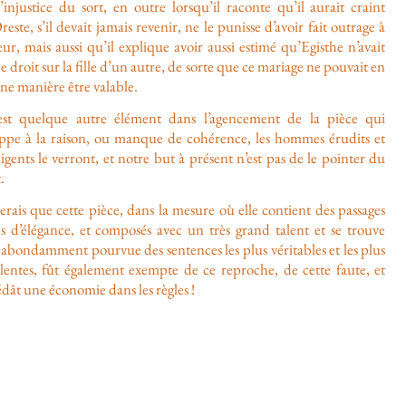
’injustice du sort, en outre lorsqu’il raconte qu’il aurait craint
este, s’il devait jamais revenir, ne le punisse d’avoir fait outrage à
ur, mais aussi qu’il explique avoir aussi estimé qu’Egisthe n’avait
e droit sur la fille d’un autre, de sorte que ce mariage ne pouvait en
ne manière être valable.
 est quelque autre élément dans l’agencement de la pièce qui
ppe à la raison, ou manque de cohérence, les hommes érudits et
ligents le verront, et notre but à présent n’est pas de le pointer du
.
erais que cette pièce, dans la mesure où elle contient des passages
ns d’élégance, et composés avec un très grand talent et se trouve
 abondamment pourvue des sentences les plus véritables et les plus
llentes, fût également exempte de ce reproche, de cette faute, et
dât une économie dans les règles !