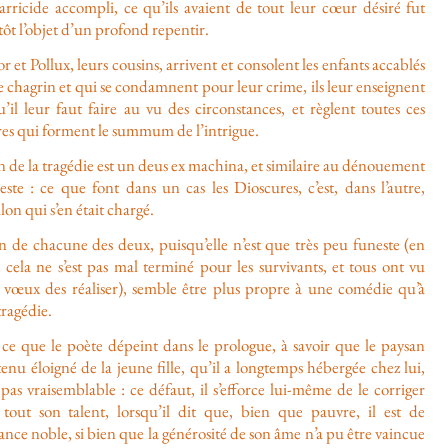
arricide accompli, ce qu’ils avaient de tout leur cœur désiré fut
tôt l’objet d’un profond repentir.
r et Pollux, leurs cousins, arrivent et consolent les enfants accablés
e chagrin et qui se condamnent pour leur crime, ils leur enseignent
’il leur faut faire au vu des circonstances, et règlent toutes ces
res qui forment le summum de l’intrigue.
n de la tragédie est un deus ex machina, et similaire au dénouement
este : ce que font dans un cas les Dioscures, c’est, dans l’autre,
on qui s’en était chargé.
in de chacune des deux, puisqu’elle n’est que très peu funeste (en
, cela ne s’est pas mal terminé pour les survivants, et tous ont vu
s vœux des réaliser), semble être plus propre à une comédie qu’à
ragédie.
 ce que le poète dépeint dans le prologue, à savoir que le paysan
 tenu éloigné de la jeune fille, qu’il a longtemps hébergée chez lui,
 pas vraisemblable : ce défaut, il s’efforce lui-même de le corriger
 tout son talent, lorsqu’il dit que, bien que pauvre, il est de
ance noble, si bien que la générosité de son âme n’a pu être vaincue