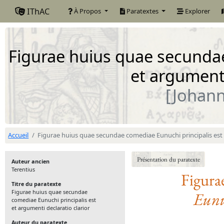
IThAC
À Propos
Paratextes
Explorer
Figurae huius quae secundae
et argumenti
[Johann
Accueil
Figurae huius quae secundae comediae Eunuchi principalis est e
Présentation du paratexte
Auteur ancien
Terentius
Figura
Titre du paratexte
Figurae huius quae secundae
Eunu
comediae Eunuchi principalis est
et argumenti declaratio clarior
Auteur du paratexte