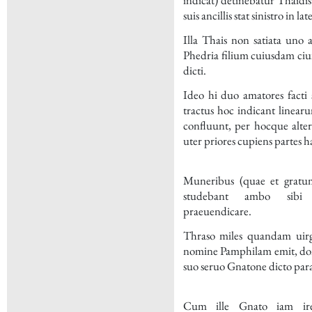
indicat) detinebatur Thaidi
suis ancillis stat sinistro in la
Illa Thais non satiata uno
Phedria filium cuiusdam ciu
dicti.
Ideo hi duo amatores facti s
tractus hoc indicant linear
confluunt, per hocque alter
uter priores cupiens partes h
Muneribus (quae et gratu
studebant ambo sibi
praeuendicare.
Thraso miles quandam uir
nomine Pamphilam emit, do
suo seruo Gnatone dicto paras
Cum ille Gnato iam ir