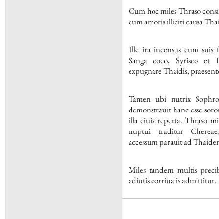
Cum hoc miles Thraso consid
eum amoris illiciti causa Th
Ille ira incensus cum suis 
Sanga coco, Syrisco et 
expugnare Thaidis, praesen
Tamen ubi nutrix Sophrona
demonstrauit hanc esse soro
illa ciuis reperta. Thraso m
nuptui traditur Chereae
accessum parauit ad Thaide
Miles tandem multis precib
adiutis corriualis admittitur.