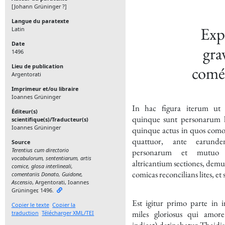
[Johann Grüninger ?]
Langue du paratexte
Expl
Latin
Date
gra
1496
Lieu de publication
coméd
Argentorati
Imprimeur et/ou libraire
Ioannes Grüninger
In hac figura iterum ut i
Éditeur(s)
quinque sunt personarum 
scientifique(s)/Traducteur(s)
Ioannes Grüninger
quinque actus in quos como
quattuor, ante earund
Source
Terentius cum directorio
personarum et mutuo
vocabulorum, sententiarum, artis
altricantium sectiones, d
comice, glosa interlineali,
comicas reconcilians lites, et 
comentariis Donato, Guidone,
Ascensio
, Argentorati, Ioannes
Grüninger,
1496
.
Est igitur primo parte in i
Copier le texte
Copier la
miles gloriosus qui amore
traduction
Télécharger XML/TEI