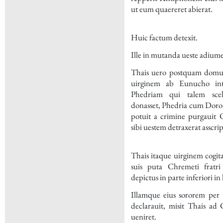
ut eum quaereret abierat.
Huic factum detexit.
Ille in mutanda ueste adiume
Thais uero postquam domum
uirginem ab Eunucho inte
Phedriam qui talem sc
donasset, Phedria cum Doro c
potuit a crimine purgauit
sibi uestem detraxerat asscrip
Thais itaque uirginem cogit
suis puta Chremeti fratri
depictus in parte inferiori in 
Illamque eius sororem per 
declarauit, misit Thais a
ueniret.