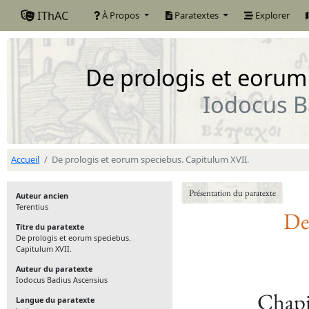
IThAC
À Propos
Paratextes
Explorer
De prologis et eorum
Iodocus B
Accueil
De prologis et eorum speciebus. Capitulum XVII.
Présentation du paratexte
Auteur ancien
Terentius
De
Titre du paratexte
De prologis et eorum speciebus.
Capitulum XVII.
Auteur du paratexte
Iodocus Badius Ascensius
Chapit
Langue du paratexte