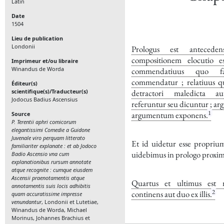
Latin
Date
1504
Lieu de publication
Londonii
Prologus est antecede
compositionem elocutio e
Imprimeur et/ou libraire
Winandus de Worda
commendatiuus quo f
commendatur ; relatiuus q
Éditeur(s)
scientifique(s)/Traducteur(s)
detractori maledicta a
Jodocus Badius Ascensius
referuntur seu dicuntur ; ar
1
argumentum exponens.
Source
P. Terentii aphri comicorum
elegantissimi Comedie a Guidone
Juvenale viro perquam litterato
Et id uidetur esse proprium
familiariter explanate : et ab Jodoco
uidebimus in prologo proxi
Badio Ascensio vna cum
explanationibus rursum annotate
atque recognite : cumque eiusdem
Ascensii praenotamentis atque
Quartus et ultimus est 
annotamentis suis locis adhibitis
2
continens aut duo ex illis.
quam accuratissime impresse
venundantur
, Londonii et Lutetiae,
Winandus de Worda, Michael
Morinus, Johannes Brachius et