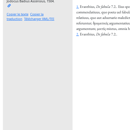
Jodocus Badius Ascensius,
1504
.
1.
Evanthius,
De fabula
7.2..
Eius spe
commendatiuus, quo poeta uel fabul
Copier le texte
Copier la
relatiuus, quo aut aduersario maledic
traduction
Télécharger XML/TEI
referuntur; δραματικός argumentatiu
argumentum; μικτός mixtus, omnia ha
2.
Evanthius,
De fabula
7.2..