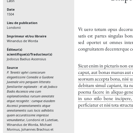
Latin
Date
1504
Lieu de publication
Londonii
Vt uero totum opus decor
satis est partes singulas bona
Imprimeur et/ou libraire
Winandus de Worda
sed oportet ut omnes int
congruitatem decenterque c
Éditeur(s)
scientifique(s)/Traducteur(s)
Jodocus Badius Ascensius
Sicut enim in picturis non es
Source
caput, aut bonas manus au
P. Terentii aphri comicorum
elegantissimi Comedie a Guidone
seorsum accepta bona, nisi 
Juvenale viro perquam litterato
debitam simul capiant, ita n
familiariter explanate : et ab Jodoco
poema facere in aliquo gen
Badio Ascensio vna cum
explanationibus rursum annotate
in uno stilo bene incipere
atque recognite : cumque eiusdem
perficiatur et nisi tota struc
Ascensii praenotamentis atque
annotamentis suis locis adhibitis
quam accuratissime impresse
venundantur
, Londonii et Lutetiae,
Winandus de Worda, Michael
Morinus, Johannes Brachius et