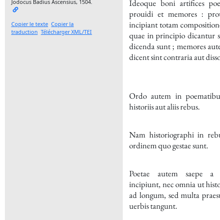
Ideoque boni artifices p
Jodocus Badius Ascensius,
1504
.
prouidi et memores : pro
incipiant totam composition
Copier le texte
Copier la
traduction
Télécharger XML/TEI
quae in principio dicantur s
dicenda sunt ; memores aut
dicent sint contraria aut disso
Ordo autem in poematibus
historiis aut aliis rebus.
Nam historiographi in reb
ordinem quo gestae sunt.
Poetae autem saepe a 
incipiunt, nec omnia ut hist
ad longum, sed multa prae
uerbis tangunt.