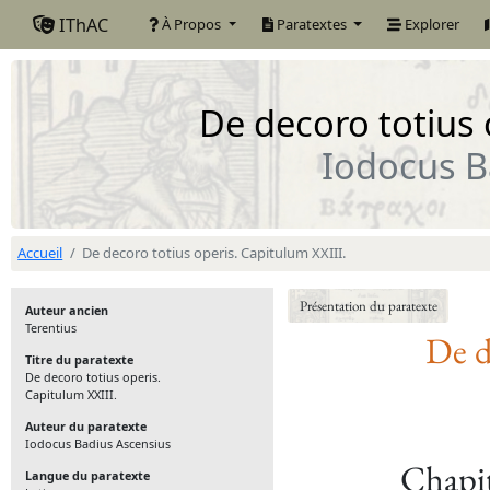
IThAC
À Propos
Paratextes
Explorer
De decoro totius 
Iodocus B
Accueil
De decoro totius operis. Capitulum XXIII.
Présentation du paratexte
Auteur ancien
Terentius
De d
Titre du paratexte
De decoro totius operis.
Capitulum XXIII.
Auteur du paratexte
Iodocus Badius Ascensius
Chapit
Langue du paratexte