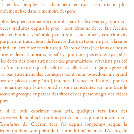
ds et les peuples les chantaient et que rien n’était plus
ondément fixé dans la mémoire des gens.
plus, les poètes romains n’ont nulle part brillé davantage que dans
pièces traduites depuis le grec : sont témoins de ce fait Accius,
vius et Ennius, vénérable par sa seule ancienneté, ces triumvirs
ue partout traducteurs de l’œuvre d’autrui (pour ne pas, à la suite
intilien, attribuer ce fait au seul Varron d’Atax) ; et leurs oripeaux
éraires et leurs lambeaux versifiés, que nous possédons éparpillés
les écrits des bons auteurs et des grammairiens, n’avaient pas été
s d’un autre tissu que de celui des vieilleries des tragiques grecs ; il
 va pas autrement des comiques dont nous possédons un grand
re de pièces complètes (j’entends Térence et Plaute), pourvu
n remarque que leurs comédies sont construites sur une base le
souvent grecque et parées des titres et des personnages des pièces
ques.
n, si je puis exprimer mon avis, quelques vers issus des
hiniennes
de Sophocle traduits par Accius et qui se trouvent dans
Tusculanes
de Cicéron (car j’ai depuis longtemps acquis la
iction qu’ils ne sont point de Cicéron lui-même mais d’Accius, de