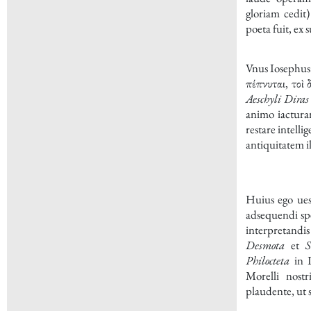
gloriam cedit)
poeta fuit, ex s
Vnus
Iosephus 
πέπνυται, τοὶ 
Aeschyli
Diras
animo iactu
restare intell
antiquitatem i
Huius ego ues
adsequendi sp
interpretand
Desmota
et
S
Philocteta
in L
Morelli
nostr
plaudente, ut s