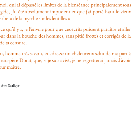
oi, qui ai dépassé les limites de la bienséance principalement sous
gide, j’ai été absolument impudent et que j’ai porté haut le vieux
rbe « de la myrrhe sur les lentilles »
ce qu’il y a, je l’envoie pour que ces écrits puissent paraître et aller
ur dans la bouche des hommes, sans pitié frottés et corrigés de la
de ta censure.
u, homme très savant, et adresse un chaleureux salut de ma part à
eau-père Dorat, que, si je suis avisé, je ne regretterai jamais d’avoir
our maître.
-dire Scaliger