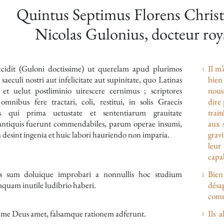
Quintus Septimus Florens Christia
Nicolas Gulonius, docteur roya
cidit (
Guloni
doctissime) ut querelam apud plurimos
Il m’
saeculi nostri aut infelicitate aut supinitate, quo Latinas
bien
e, et uelut postliminio uirescere cernimus ; scriptores
nous 
nibus fere tractari, coli, restitui, in solis Graecis
dire
is qui prima uetustate et sententiarum grauitate
trait
 antiquis fuerunt commendabiles, parum operae insumi,
aux 
 desint ingenia et huic labori hauriendo non imparia.
grav
leur
capab
 sum doluique improbari a nonnullis hoc studium
Bien
quam inutile ludibrio haberi.
désa
comm
a me Deus amet, falsamque rationem adferunt.
Ils 