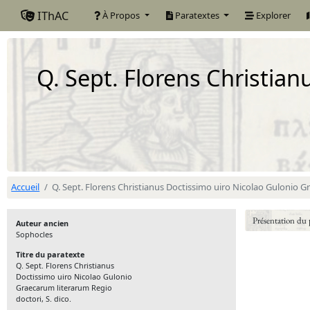
IThAC
À Propos
Paratextes
Explorer
Q. Sept. Florens Christia
Accueil
Q. Sept. Florens Christianus Doctissimo uiro Nicolao Gulonio Gr
Présentation du 
Auteur ancien
Sophocles
Titre du paratexte
Q. Sept. Florens Christianus
Doctissimo uiro Nicolao Gulonio
Graecarum literarum Regio
doctori, S. dico.