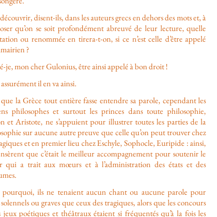
ongère.
écouvrir, disent-ils, dans les auteurs grecs en dehors des mots et, à
oser qu’on se soit profondément abreuvé de leur lecture, quelle
tation ou renommée en tirera-t-on, si ce n’est celle d’être appelé
mairien ?
é-je, mon cher Gulonius, être ainsi appelé à bon droit !
assurément il en va ainsi.
 que la Grèce tout entière fasse entendre sa parole, cependant les
ens philosophes et surtout les princes dans toute philosophie,
n et Aristote, ne s’appuient pour illustrer toutes les parties de la
osophie sur aucune autre preuve que celle qu’on peut trouver chez
ragiques et en premier lieu chez Eschyle, Sophocle, Euripide : ainsi,
pensèrent que c’était le meilleur accompagnement pour soutenir le
ir qui a trait aux mœurs et à l’administration des états et des
umes.
t pourquoi, ils ne tenaient aucun chant ou aucune parole pour
 solennels ou graves que ceux des tragiques, alors que les concours
s jeux poétiques et théâtraux étaient si fréquentés qu’à la fois les