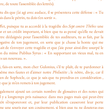
ère, de toute l’assemblée des lettrés).
 tu dis que j’ai agi avec audace, il se présentera cette défense : « Tu
mis dans le pétrin, tu dois t’en sortir ».
fet, puisque tu as accordé à la tragédie des
Sept contre Thèbes
une
r et un crédit important, si bien que tu as pensé qu’elle ne devait
tre dédaignée pour l’assemblée de tes auditeurs, tu as fait, par la
ogative de ton jugement, en sorte que je chasse la honte qui me
ait de t’envoyer cette tragédie et que j’aie pour ainsi dire usurpé le
on du mime Publius Syrus : « En supportant un vieux mal, tu en
es un nouveau. ».
, fais-en sorte, mon cher Gulonius, s’il te plaît, de te pardonner à
même mes fautes et d’aimer notre
Philoctète
; le nôtre, dis-je, car il
ien de Sophocle, ce que je sais que tu prendras en considération ,
e que je m’en remets à ton jugement.
 également ajouté un certain nombre de glossaires et des notes qui
il y a longtemps pris naissance dans mes pages mais qui peut-être
itôt s’évaporeront et, par leur publication causeront leur perte
e une souris par son couinement, si bien que tu ne douteras pas