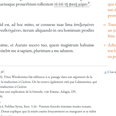
9
uetusque prouerbium tollentem
τὸ ἐπὶ τῇ φακῇ μύρον
.
que m
ton é
prove
 est, ad hoc mitto, ut censurae tuae lima
ἀπεξεσμένον
Tout 
ενουθετημένον
, iterum aliquando in ora hominum prodire
un jo
lime 
isime, et
Aurato
socero tuo, quem magistrum habuisse
Adie
tebit me si sapiam, plurimam a me salutem.
ton b
eu p
.87.
4.
C’est-à
22.
Vitus Winshemius fait référence à ce passage dans son argument de la
t la traduction à Cicéron. On les trouve également cités par Lalamantius, qui
a traduction à Cicéron
our une explication de la formule, voir Erasme, Adagia, 235.
95.
.
4.4.
Publius Syrus, Sent. 5.16 : Veterem ferendo iniuriam inuites nouam.
.
Donat explique que la souris couine bruyamment en mangeant et se trahit