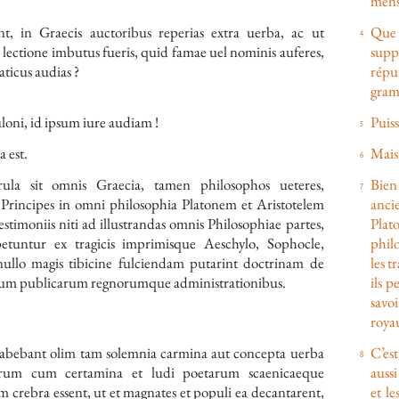
mens
t, in Graecis auctoribus reperias extra uerba, ac ut
Que d
lectione imbutus fueris, quid famae uel nominis auferes,
supp
ticus audias ?
répu
gram
loni
, id ipsum iure audiam !
Puiss
a est.
Mais 
ula sit omnis Graecia, tamen philosophos ueteres,
Bien
Principes in omni philosophia
Platonem
et
Aristotelem
anci
testimoniis niti ad illustrandas omnis Philosophiae partes,
Plato
tuntur ex tragicis imprimisque
Aeschylo
,
Sophocle
,
phil
nullo magis tibicine fulciendam putarint doctrinam de
les t
rum publicarum regnorumque administrationibus.
ils 
savo
roya
habebant olim tam solemnia carmina aut concepta uerba
C’es
rum cum certamina et ludi poetarum scaenicaeque
aussi
m crebra essent, ut et magnates et populi ea decantarent,
et le