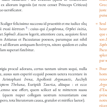
 ex aliorum ingeniis (ut recte censet Princeps Criticus)
Grec
uo uersificator.
juste
puisa
Scaliger
felicissimo successu id praestitit et me iudice
οἶος
Seul
5
δὲ σκιαὶ ἀίσσουσι
: cuius qui
Lycophrona
,
Orphei initia
,
heure
et
Sophocli
Aiacem
legerit, attentiore cura, aequiore feret
que d
ram
Attianae
et
Pacuuianae
poeseos, parumque aut nihil
son
iget ad illorum antiquam
δεινότητα
, nitore quidem et cultu
Sopho
llam superari fatebitur.
Pacuv
sple
par s
tigia procul adorans, certus tantum uirum sequi, nulla
Pour 
e, ausus sum experiri ecquid possem uetera recentare in
homme
is
Aristophani
Irena
,
Apollonii
Argonautis
,
Aechyli
reno
eptem Thebana
,
Euripidi
Taurica
, aliisque : et ecce
Argo
emno sese offert, quem scilicet ad te mitterem suasu
d’Esc
i (quem nuper collegam uestrum renuntiatum esse
prése
pero, tota literatorum cauea, gratulor et mirifice laetor).
notre
réce