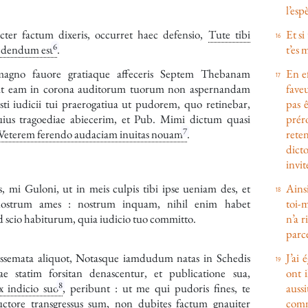
l’esp
ter factum dixeris, occurret haec defensio,
Tute tibi
Et si
6
exedendum est
.
t’es 
gno fauore gratiaque affeceris
Septem Thebanam
En ef
ut eam in corona auditorum tuorum non aspernandam
faveu
isti iudicii tui praerogatiua ut pudorem, quo retinebar,
pas ê
ius tragoediae abiecerim, et
Pub. Mimi
dictum quasi
prér
7
Veterem ferendo audaciam inuitas nouam
.
reten
dict
invit
is, mi
Guloni
, ut in meis culpis tibi ipse ueniam des, et
Ainsi
strum ames : nostrum inquam, nihil enim habet
toi-
d scio habiturum, quia iudicio tuo committo.
n’a r
parc
ssemata aliquot, Notasque iamdudum natas in Schedis
J’ai
e statim forsitan denascentur, et publicatione sua,
ont 
8
 indicio suo
, peribunt : ut me qui pudoris fines, te
auss
ctore transgressus sum, non dubites factum gnauiter
comm