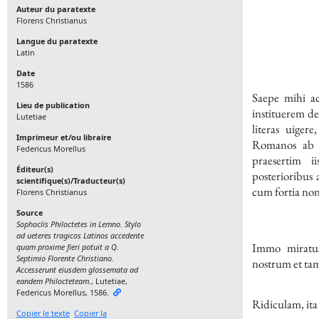
Auteur du paratexte
Florens Christianus
Langue du paratexte
Latin
Date
1586
Saepe mihi ac
Lieu de publication
instituerem de 
Lutetiae
literas uiger
Imprimeur et/ou libraire
Romanos ab om
Federicus Morellus
praesertim i
Éditeur(s)
posterioribus
scientifique(s)/Traducteur(s)
cum fortia non
Florens Christianus
Source
Sophoclis Philoctetes in Lemno. Stylo
ad ueteres tragicos Latinos accedente
Immo miratus
quam proxime fieri potuit a Q.
Septimio Florente Christiano.
nostrum et tam
Accesserunt eiusdem glossemata ad
eandem Philocteteam.
, Lutetiae,
Federicus Morellus,
1586
.
Ridiculam, it
Copier le texte
Copier la