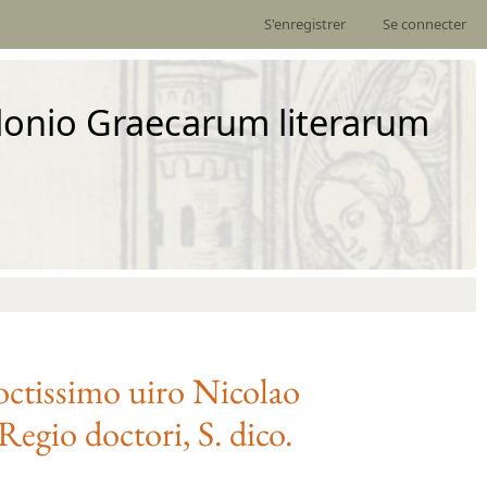
S'enregistrer
Se connecter
ulonio Graecarum literarum
ctissimo uiro
Nicolao
egio doctori, S. dico.