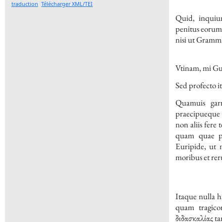
traduction
Télécharger XML/TEI
Quid, inquiun
penitus eorum 
nisi ut Gramma
Vtinam, mi
Gu
Sed profecto it
Quamuis garr
praecipueque 
non aliis fere 
quam quae pe
Euripide
, ut 
moribus et re
Itaque nulla 
quam tragico
διδασκαλίας
ta