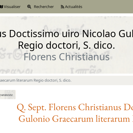
Visualiser
Rechercher
Actualités
nus Doctissimo uiro Nicolao G
Regio doctori, S. dico.
Florens Christianus
aecarum literarum Regio doctori, S. dico.
paratexte
Q. Sept. Florens Christianus
Do
Gulonio
Graecarum literarum R