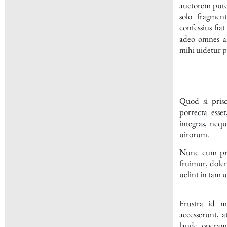
auctorem pute
solo fragmen
confessius fiat
adeo omnes a
mihi uidetur p
Quod si prisci
porrecta esse
integras, nequ
uirorum.
Nunc cum pra
fruimur, dolen
uelint in tam 
Frustra id m
accesserunt, 
laude opera