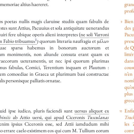
 memoriae altius haereret.
gran
prof
poetas nullis magis claruisse studiis quam fabulis de
Bien 
estes sunt
Attius
,
Pacuuius
et sola antiquitate uenerandus
des 
uiri fere ubique operis alieni interpretes (
ne soli
Varroni
Pacu
1
um
Fabio
tribuamus
) quorum literaria naufragia et
μέλων
presq
ae sparsa habemus in bonorum auctorum et
de Qu
m monimentis, non aliunde consuta erant quam ex
litt
raecorum ueteramentis, ut nec ipsi quorum plurimas
dans 
mus fabulas, Comici,
Terentium
inquam et
Plautum
:
cousu
em comoediae in Graeca ut plurimum basi constructae
n’en
ulis personisque palliatis ornatae.
nomb
qu’o
plus 
grec
uid ipse iudico, pluris faciendi sunt
uersus aliquot ex
Enfi
hiniis
ab
Attio
uersi, qui apud
Ciceronis
Tusculanas
Trac
enim ipsius
Ciceronis
esse, sed
Attii
iamdudum mihi
les
oto errare caelo existimem eos qui cum
M. Tullium
eorum
conv