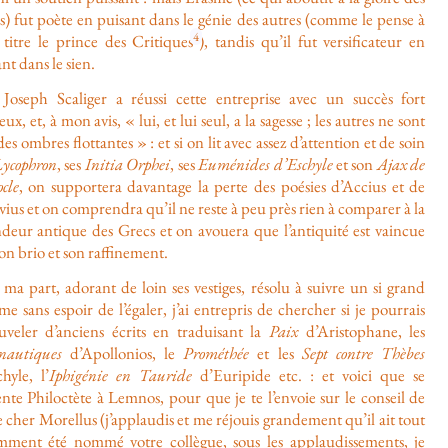
s) fut poète en puisant dans le génie des autres (comme le pense à
4
 titre le prince des Critiques
), tandis qu’il fut versificateur en
nt dans le sien.
 Joseph Scaliger a réussi cette entreprise avec un succès fort
ux, et, à mon avis, « lui, et lui seul, a la sagesse ; les autres ne sont
es ombres flottantes » : et si on lit avec assez d’attention et de soin
Lycophron
, ses
Initia Orphei
, ses
Euménides d’Eschyle
et son
Ajax de
cle
, on supportera davantage la perte des poésies d’Accius et de
ius et on comprendra qu’il ne reste à peu près rien à comparer à la
ndeur antique des Grecs et on avouera que l’antiquité est vaincue
on brio et son raffinement.
ma part, adorant de loin ses vestiges, résolu à suivre un si grand
 sans espoir de l’égaler, j’ai entrepris de chercher si je pourrais
uveler d’anciens écrits en traduisant la
Paix
d’Aristophane, les
nautiques
d’Apollonios, le
Prométhée
et les
Sept contre Thèbes
hyle, l’
Iphigénie en Tauride
d’Euripide etc. : et voici que se
nte Philoctète à Lemnos, pour que je te l’envoie sur le conseil de
 cher Morellus (j’applaudis et me réjouis grandement qu’il ait tout
mment été nommé votre collègue, sous les applaudissements, je