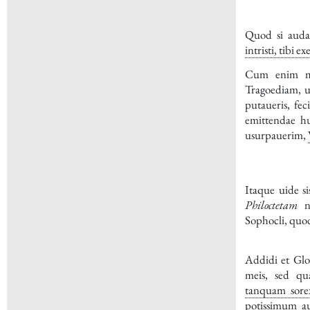
Quod si audac
intristi, tibi 
Cum enim ma
Tragoediam, 
putaueris, fec
emittendae hu
usurpauerim,
Itaque uide s
Philoctetam
no
Sophocli
, quo
Addidi et Glo
meis, sed qua
tanquam sorex
potissimum au