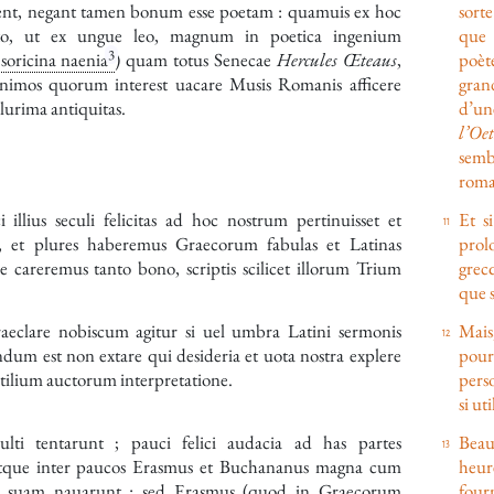
nt, negant tamen bonum esse poetam : quamuis ex hoc
sorte
to, ut ex ungue leo, magnum in poetica ingenium
que 
3
 soricina naenia
) quam totus
Senecae
Hercules Œteaus
,
poèt
nimos quorum interest uacare Musis Romanis afficere
gran
lurima antiquitas.
d’un
l’Oe
sembl
roma
 illius seculi felicitas ad hoc nostrum pertinuisset et
Et s
t, et plures haberemus Graecorum fabulas et Latinas
prol
e careremus tanto bono, scriptis scilicet illorum Trium
grec
que s
eclare nobiscum agitur si uel umbra Latini sermonis
Mais
dum est non extare qui desideria et uota nostra explere
pour 
utilium auctorum interpretatione.
pers
si ut
ulti tentarunt ; pauci felici audacia ad has partes
Beau
atque inter paucos
Erasmus
et
Buchananus
magna cum
heur
m suam nauarunt : sed
Erasmus
(quod in Graecorum
fourn