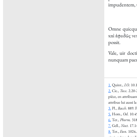
impudentem, 
Omne quicquid
καὶ ἀφειδῶς ν
possit.
Vale, uir doct
nunquam paeni
1.
Quint.,
I.O.
10.1
2.
Cic.,
Tusc.
2.20-
pièce, en attribuan
attribue lui aussi l
3.
Pl.,
Bacch.
889.
P
5.
Hom.,
Od.
10.4
6.
Ter.,
Phorm.
318
7.
Gell.,
Noct.
17.1
8.
Ter.,
Eun.
1024.