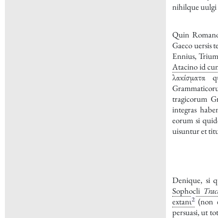
nihilque uulgi
Quin Romanos 
Gaeco uersis t
Ennius
, Trium
Atacino
id c
λακίσματα
qu
Grammaticoru
tragicorum G
integras habe
eorum si quid
uisuntur et tit
Denique, si q
Sophocli
Trac
2
extant
(non 
persuasi, ut t