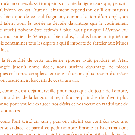
 qu’à mon avis ils se trompent sur toute la ligne ceux qui, pensant
Cicéron en est l’auteur, affirment cependant qu’il est mauvais
e, bien que de ce seul fragment, comme le lion d’un ongle, un
d talent pour la poésie se dévoile davantage que le couinement
e souris) doivent être estimés à plus haut prix que l’
Hercule sur
ta
tout entier de Sénèque : bien plus, la plus haute antiquité me
e contaminer tous les esprits à qui il importe de s’atteler aux Muses
ines.
i la fécondité de cette ancienne époque avait perduré et s’était
ongée jusqu’à notre siècle, nous aurions davantage de pièces
ques et latines complètes et nous n’aurions plus besoin du trésor
ont assurément les écrits de ces triumvirs.
, comme c’est déjà merveille pour nous que de jouir de l’ombre,
ainsi dire, de la langue latine, il faut se plaindre de n’avoir plus
onne pour vouloir exaucer nos désirs et nos vœux en traduisant de
iles auteurs.
coup l’ont tenté en vain ; peu ont atteint ces contrées avec une
euse audace, et parmi ce petit nombre Érasme et Buchanan ont
i un soutien puissant : mais Érasme (ce qui aboutit à la gloire des