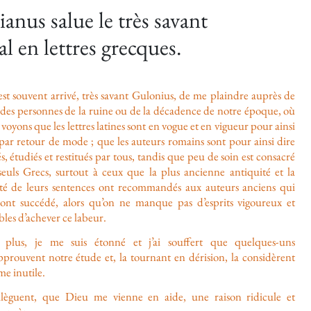
nus salue le très savant
l en lettres grecques.
est souvent arrivé, très savant Gulonius, de me plaindre auprès de
 des personnes de la ruine ou de la décadence de notre époque, où
voyons que les lettres latines sont en vogue et en vigueur pour ainsi
 par retour de mode ; que les auteurs romains sont pour ainsi dire
és, étudiés et restitués par tous, tandis que peu de soin est consacré
seuls Grecs, surtout à ceux que la plus ancienne antiquité et la
ité de leurs sentences ont recommandés aux auteurs anciens qui
 ont succédé, alors qu’on ne manque pas d’esprits vigoureux et
les d’achever ce labeur.
 plus, je me suis étonné et j’ai souffert que quelques-uns
pprouvent notre étude et, la tournant en dérision, la considèrent
e inutile.
allèguent, que Dieu me vienne en aide, une raison ridicule et